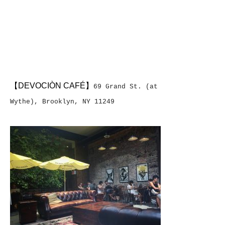
【DEVOCIÒN CAFÉ】
69 Grand St. (at
Wythe), Brooklyn, NY 11249